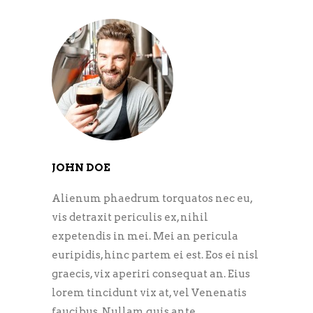
JOHN DOE
Alienum phaedrum torquatos nec eu,
vis detraxit periculis ex, nihil
expetendis in mei. Mei an pericula
euripidis, hinc partem ei est. Eos ei nisl
graecis, vix aperiri consequat an. Eius
lorem tincidunt vix at, vel Venenatis
faucibus. Nullam quis ante.