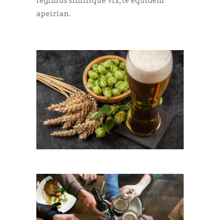
legimus similique vix, te equidem
apeirian.