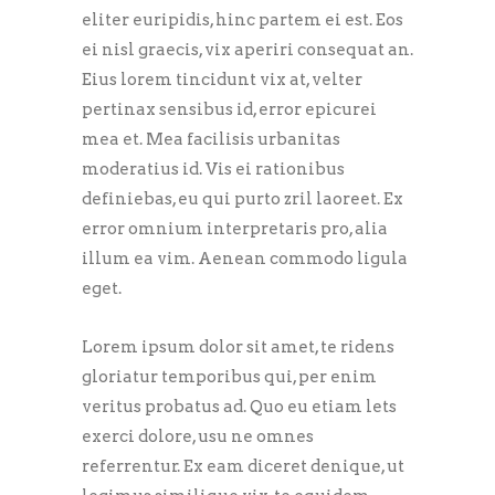
eliter euripidis, hinc partem ei est. Eos
ei nisl graecis, vix aperiri consequat an.
Eius lorem tincidunt vix at, velter
pertinax sensibus id, error epicurei
mea et. Mea facilisis urbanitas
moderatius id. Vis ei rationibus
definiebas, eu qui purto zril laoreet. Ex
error omnium interpretaris pro, alia
illum ea vim. Aenean commodo ligula
eget.
Lorem ipsum dolor sit amet, te ridens
gloriatur temporibus qui, per enim
veritus probatus ad. Quo eu etiam lets
exerci dolore, usu ne omnes
referrentur. Ex eam diceret denique, ut