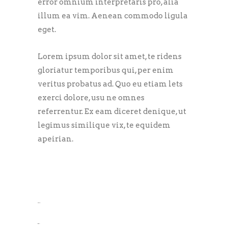
error omnium interpretaris pro, alia
illum ea vim. Aenean commodo ligula
eget.
Lorem ipsum dolor sit amet, te ridens
gloriatur temporibus qui, per enim
veritus probatus ad. Quo eu etiam lets
exerci dolore, usu ne omnes
referrentur. Ex eam diceret denique, ut
legimus similique vix, te equidem
apeirian.
toto togel
situs togel