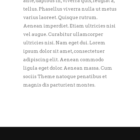
ante, dapibus in, viverra quis, feugiat a,
tellus. Phasellus viverra nulla ut metus
varius laoreet. Quisque rutrum.
Aenean imperdiet. Etiam ultricies nisi
vel augue. Curabitur ullamcorper
ultricies nisi. Nam eget dui. Lorem
ipsum dolor sit amet, consectetuer
adipiscing elit. Aenean commodo
ligula eget dolor. Aenean massa. Cum
sociis Theme natoque penatibus et
magnis dis parturient montes.