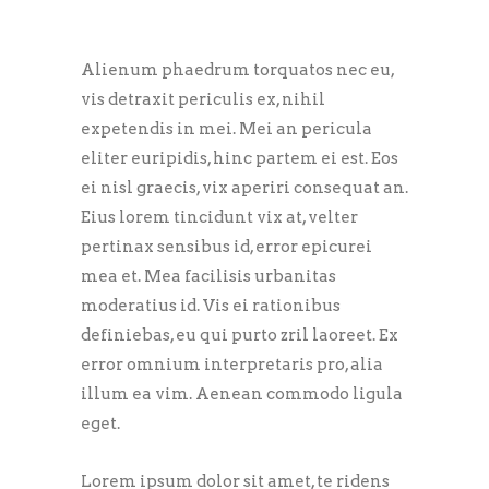
Alienum phaedrum torquatos nec eu,
vis detraxit periculis ex, nihil
expetendis in mei. Mei an pericula
eliter euripidis, hinc partem ei est. Eos
ei nisl graecis, vix aperiri consequat an.
Eius lorem tincidunt vix at, velter
pertinax sensibus id, error epicurei
mea et. Mea facilisis urbanitas
moderatius id. Vis ei rationibus
definiebas, eu qui purto zril laoreet. Ex
error omnium interpretaris pro, alia
illum ea vim. Aenean commodo ligula
eget.
Lorem ipsum dolor sit amet, te ridens