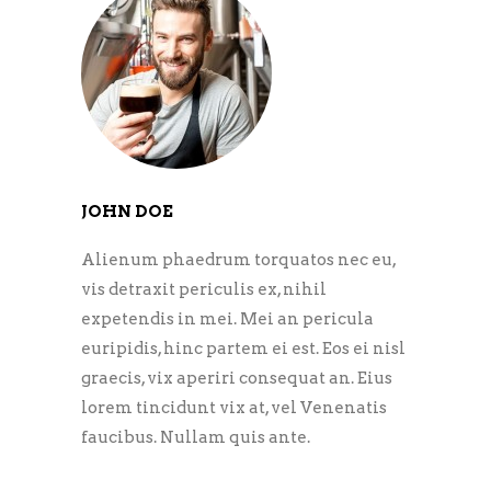
JOHN DOE
Alienum phaedrum torquatos nec eu,
vis detraxit periculis ex, nihil
expetendis in mei. Mei an pericula
euripidis, hinc partem ei est. Eos ei nisl
graecis, vix aperiri consequat an. Eius
lorem tincidunt vix at, vel Venenatis
faucibus. Nullam quis ante.