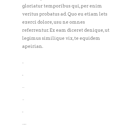
gloriatur temporibus qui, per enim
veritus probatus ad. Quo eu etiam lets
exerci dolore, usu ne omnes
referrentur. Ex eam diceret denique, ut
legimus similique vix, te equidem
apeirian.
toto togel
situs togel
link gacor
jacktoto
situs togel
myhouseoffurniture.com