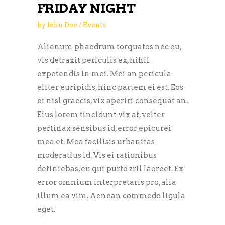
FRIDAY NIGHT
by
John Doe
Events
Alienum phaedrum torquatos nec eu,
vis detraxit periculis ex, nihil
expetendis in mei. Mei an pericula
eliter euripidis, hinc partem ei est. Eos
ei nisl graecis, vix aperiri consequat an.
Eius lorem tincidunt vix at, velter
pertinax sensibus id, error epicurei
mea et. Mea facilisis urbanitas
moderatius id. Vis ei rationibus
definiebas, eu qui purto zril laoreet. Ex
error omnium interpretaris pro, alia
illum ea vim. Aenean commodo ligula
eget.